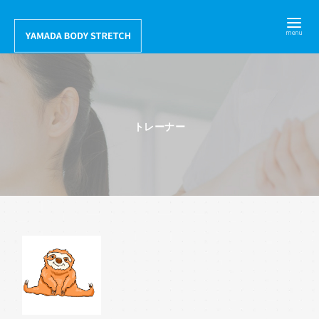
コ
ン
テ
ン
ツ
へ
トレーナー
移
動