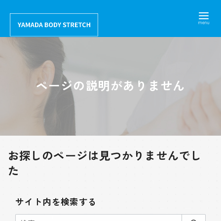
コ
ン
テ
ン
ツ
へ
ページの説明がありません
移
動
お探しのページは見つかりませんでし
た
サイト内を検索する