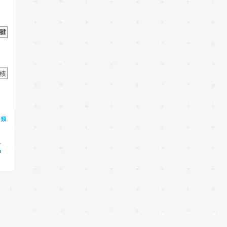
分類
す
甲