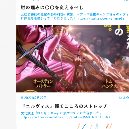
肘の痛みは〇〇を変えるべし
元松竹芸能の先輩の野外料理研究家、ベアーズ島田キャンプさんのオフ
に飾る絵を描かせていただきました！ https://twitter.com/shimada…
2022年7月22日
未
『エルヴィス』観てこころのストレッチ
文化放送『おとなりさん』出演させていただきました。
https://twitter.com/otonariqr/status/1550317051839127…