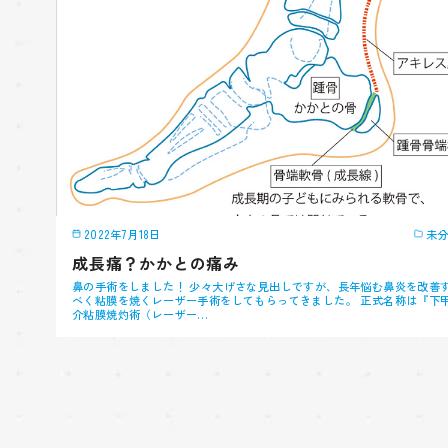
2022年7月18日
未
成長痛？かかとの痛み
鼻の手術をしました！ 少々大げさな見出しですが、長年悩む鼻炎を改善
べく粘膜を焼くレーザー手術をしてもらってきました。 正式名称は『下
介粘膜焼灼術（レーザー…