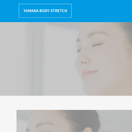
コ
ン
テ
ン
ツ
へ
移
動