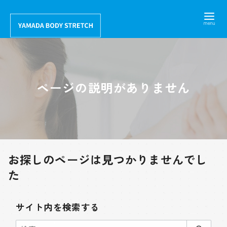
コ
ン
テ
ン
ツ
へ
ページの説明がありません
移
動
お探しのページは見つかりませんでし
た
サイト内を検索する