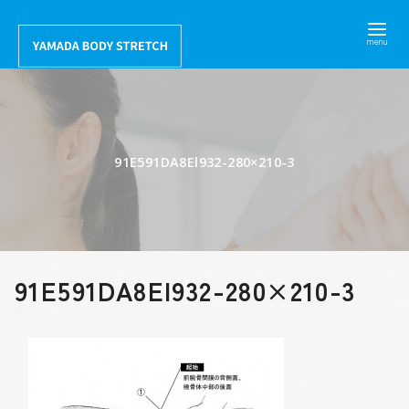
コ
ン
テ
ン
ツ
へ
91E591DA8El932-280×210-3
移
動
91E591DA8El932-280×210-3