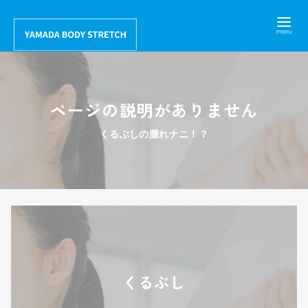
コ
ン
テ
ン
ツ
ページの説明がありません
へ
移
くるぶしの腫れナニ！？
動
くるぶし