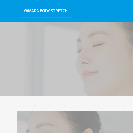
コ
ン
テ
ン
ツ
へ
移
動