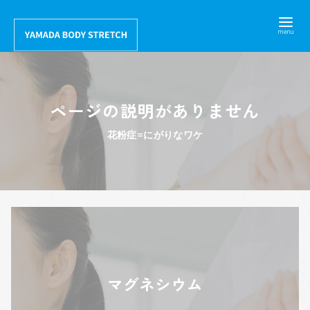
コ
ン
テ
ン
ツ
ページの説明がありません
へ
移
花粉症=にがりなワケ
動
マグネシウム