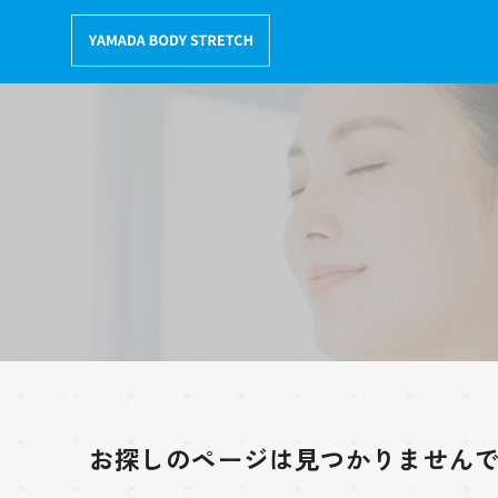
コ
ン
テ
ン
ツ
へ
移
動
お探しのページは見つかりません