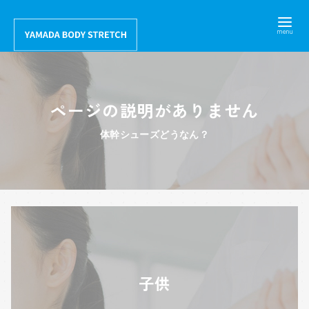
コ
ン
テ
ン
ツ
ページの説明がありません
へ
移
体幹シューズどうなん？
動
子供