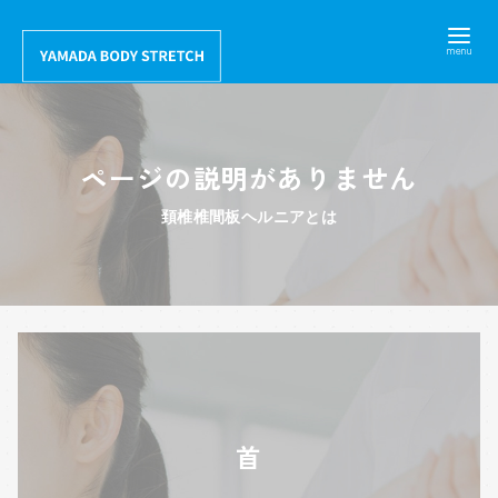
コ
ン
テ
ン
ツ
ページの説明がありません
へ
移
頚椎椎間板ヘルニアとは
動
首