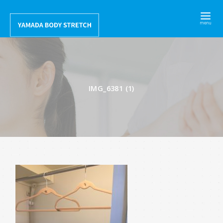
コ
ン
テ
ン
ツ
へ
IMG_6381 (1)
移
動