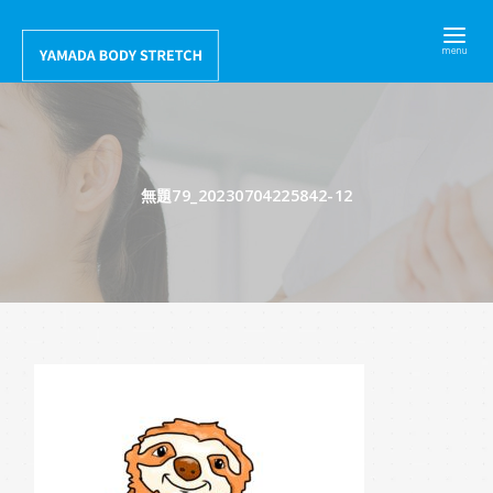
コ
ン
テ
ン
ツ
へ
無題79_20230704225842-12
移
動