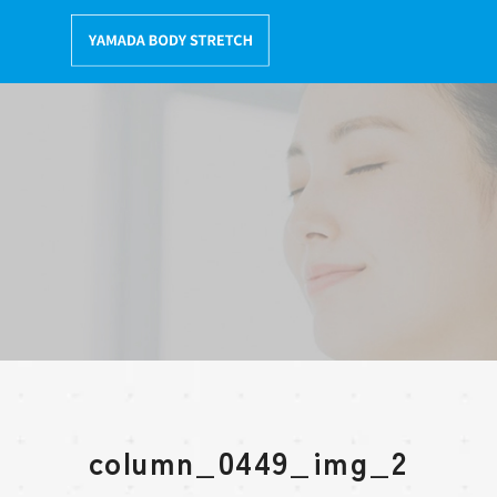
コ
ン
テ
ン
ツ
へ
移
動
column_0449_img_2