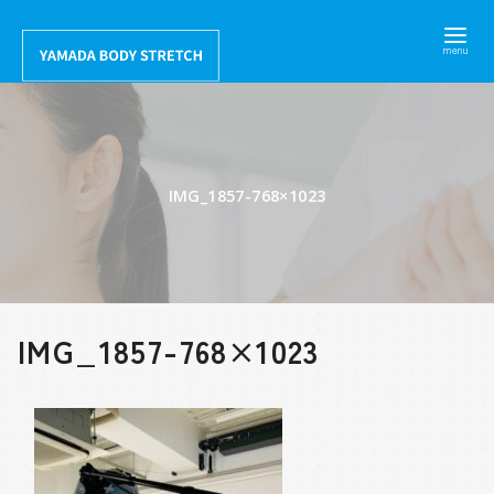
コ
ン
テ
ン
ツ
へ
IMG_1857-768×1023
移
動
IMG_1857-768×1023