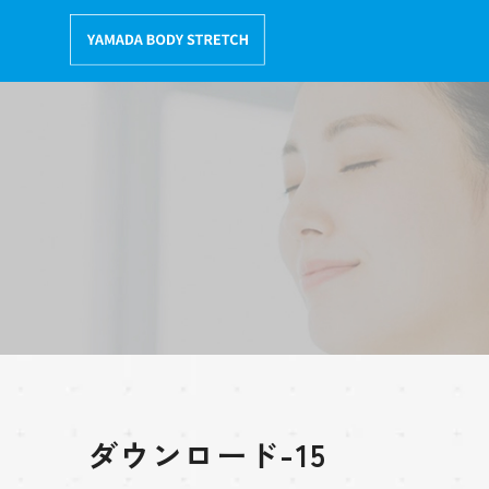
コ
ン
テ
ン
ツ
へ
移
動
ダウンロード-15