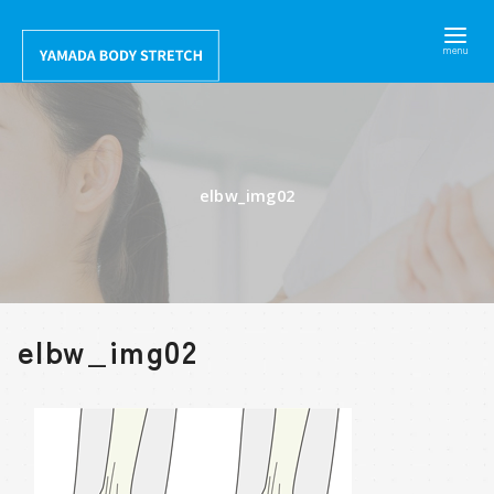
コ
ン
テ
ン
ツ
へ
elbw_img02
移
動
elbw_img02