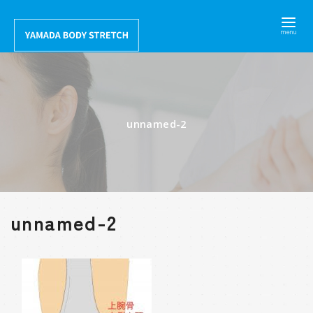
コ
ン
テ
ン
ツ
へ
unnamed-2
移
動
unnamed-2