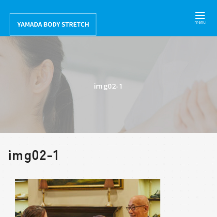
コ
ン
テ
ン
ツ
へ
img02-1
移
動
img02-1