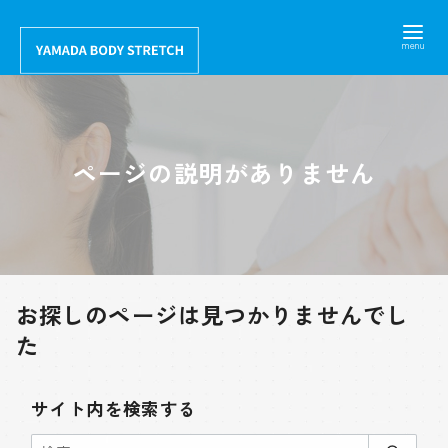
コ
ン
テ
ン
ツ
へ
ページの説明がありません
移
動
お探しのページは見つかりませんでし
た
サイト内を検索する