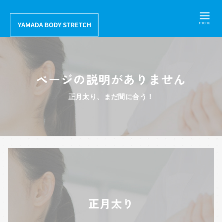
コ
ン
テ
ン
ツ
ページの説明がありません
へ
移
正月太り、まだ間に合う！
動
正月太り