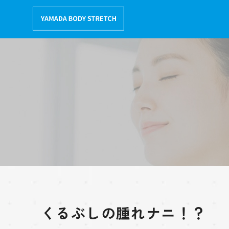
コ
ン
テ
ン
ツ
へ
移
動
くるぶしの腫れナニ！？