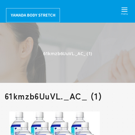
コ
ン
テ
ン
ツ
へ
61kmzb6UuVL._AC_ (1)
移
動
61kmzb6UuVL._AC_ (1)