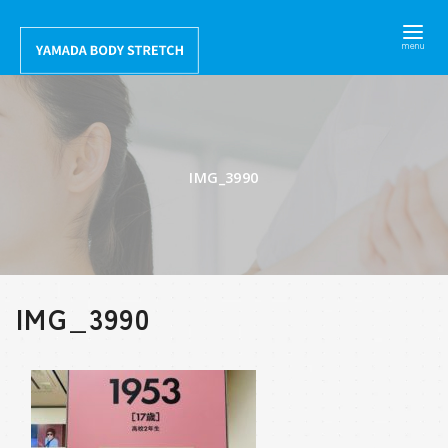
コ
ン
テ
ン
ツ
へ
IMG_3990
移
動
IMG_3990