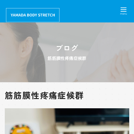
コ
ン
テ
ン
ツ
ブログ
へ
移
筋筋膜性疼痛症候群
動
筋筋膜性疼痛症候群