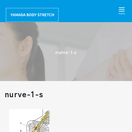
コ
ン
テ
ン
ツ
へ
nurve-1-s
移
動
nurve-1-s