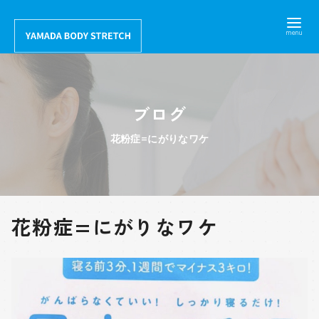
コ
ン
テ
ン
ツ
ブログ
へ
移
花粉症=にがりなワケ
動
花粉症=にがりなワケ