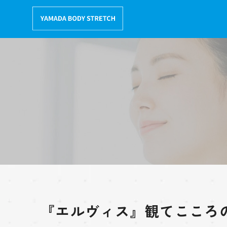
コ
ン
テ
ン
ツ
へ
移
動
『エルヴィス』観てこころ