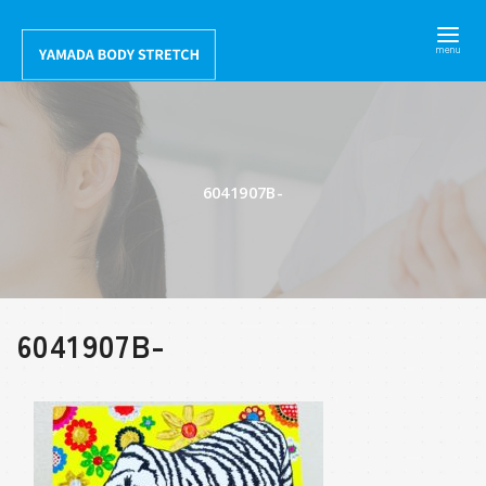
コ
ン
テ
ン
ツ
へ
6041907B-
移
動
6041907B-