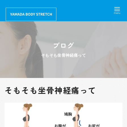
コ
ン
テ
ン
ツ
ブログ
へ
移
そもそも坐骨神経痛って
動
そもそも坐骨神経痛って