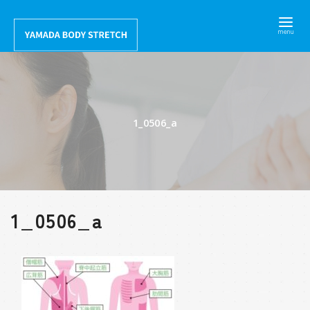
コ
ン
テ
ン
ツ
へ
1_0506_a
移
動
1_0506_a