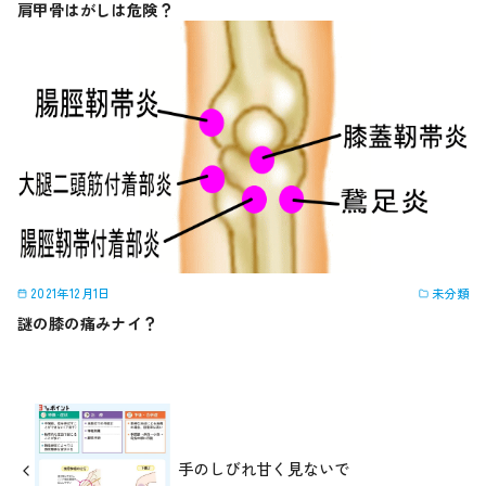
肩甲骨はがしは危険？
2021年12月1日
未分類
謎の膝の痛みナイ？
手のしびれ甘く見ないで