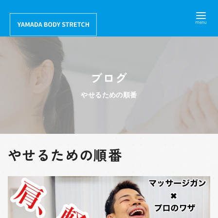
コ
ン
テ
ン
ツ
ブログ
へ
移
やせるための順番
動
やせるための順番