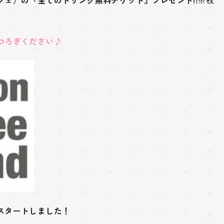
つろぎください
♪
スタートしました！