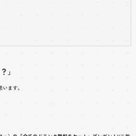
の？」
思います。
フェ）の『全てのドリンク無料チケット』プレゼント!
!※枚