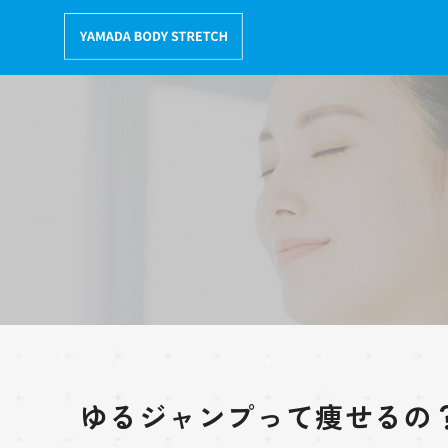
コ
ン
テ
ン
ツ
へ
移
動
ゆるジャンプって痩せるの