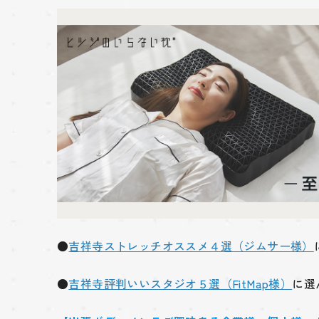
●
吉祥寺ストレッチオススメ４選（ジムサー様）
●
吉祥寺評判いいスタジオ５選（FitMap様）
に選