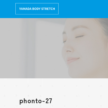
コ
ン
テ
ン
ツ
へ
移
動
phonto-27