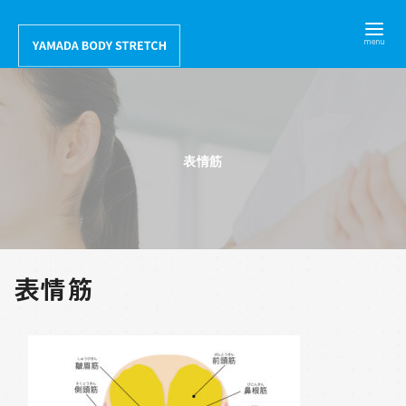
コ
ン
テ
ン
ツ
へ
表情筋
移
動
表情筋