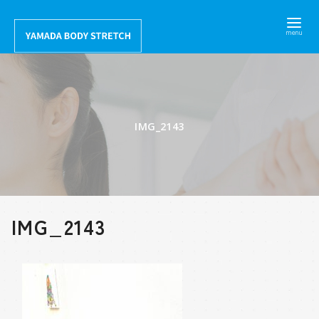
コ
ン
テ
ン
ツ
へ
IMG_2143
移
動
IMG_2143