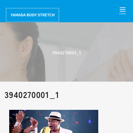
コ
ン
テ
ン
ツ
へ
3940270001_1
移
動
3940270001_1