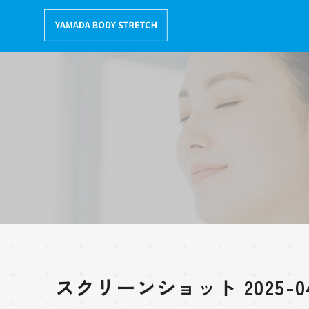
コ
ン
テ
ン
ツ
へ
移
動
スクリーンショット 2025-04-0