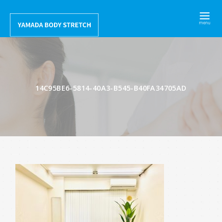
コ
ン
テ
ン
ツ
へ
14C95BE6-5814-40A3-B545-B40FA34705AD
移
動