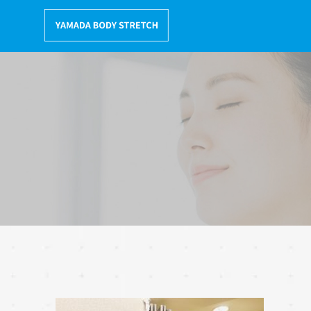
コ
ン
テ
ン
ツ
へ
移
動