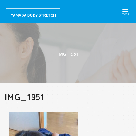
コ
ン
テ
ン
ツ
へ
IMG_1951
移
動
IMG_1951