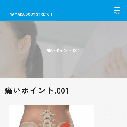
コ
ン
テ
ン
ツ
へ
痛いポイント.001
移
動
痛いポイント.001