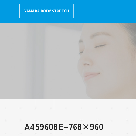
コ
ン
テ
ン
ツ
へ
移
動
A459608E–768×960