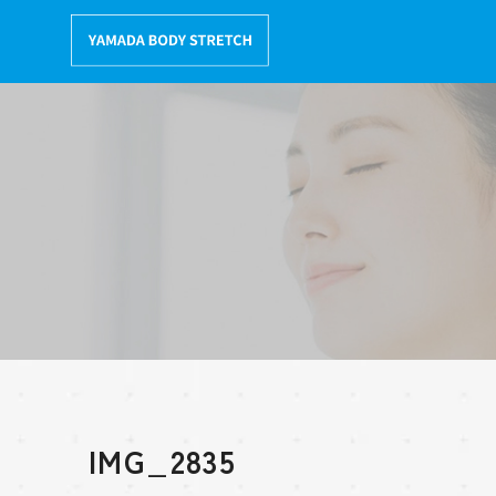
コ
ン
テ
ン
ツ
へ
移
動
IMG_2835