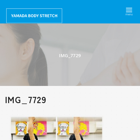
コ
ン
テ
ン
ツ
へ
IMG_7729
移
動
IMG_7729