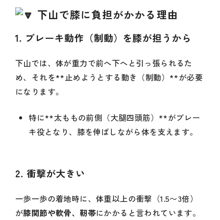
下山で膝に負担がかかる理由
1.
ブレーキ動作（制動）を膝が担うから
下山では、体が重力で前へ下へと引っ張られるた
め、それを**止めようとする動き（制動）**が必要
になります。
特に**太ももの前側（大腿四頭筋）**がブレー
キ役となり、膝を伸ばしながら体を支えます。
2.
衝撃が大きい
一歩一歩の着地時に、体重以上の衝撃（1.5〜3倍）
が
膝関節や軟骨、靭帯
にかかると言われています。