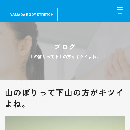
コ
ン
テ
ン
ツ
ブログ
へ
移
山のぼりって下山の方がキツイよね。
動
山のぼりって下山の方がキツイ
よね。