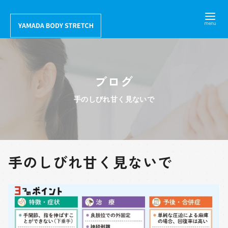
コ
ン
テ
ン
ツ
ブログ
へ
移
手のしびれ甘く見ないで
動
手のしびれ甘く見ないで