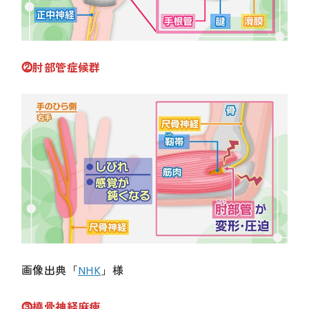
⓶肘部管症候群
画像出典「
NHK
」様
⓷橈骨神経麻痺