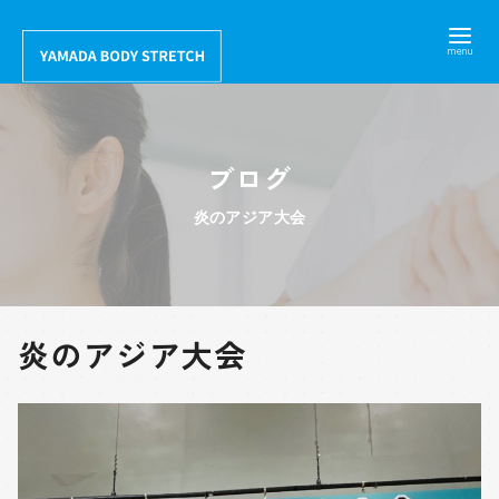
コ
ン
テ
ン
ツ
ブログ
へ
移
炎のアジア大会
動
炎のアジア大会