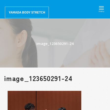
コ
ン
テ
ン
ツ
へ
image_123650291-24
移
動
image_123650291-24