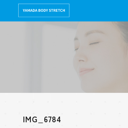
コ
ン
テ
ン
ツ
へ
移
動
IMG_6784